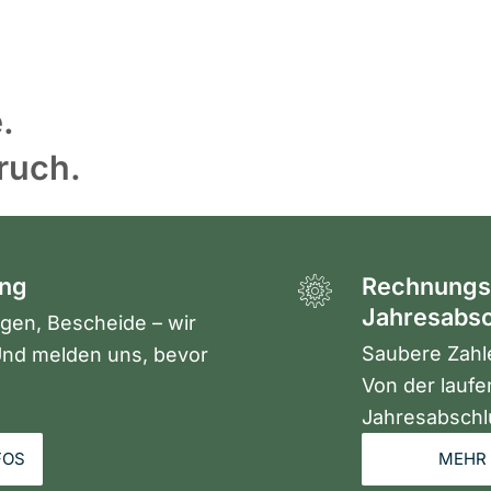
.
ruch.
ung
Rechnungs
Jahresabs
ngen, Bescheide – wir
Saubere Zahle
nd melden uns, bevor
Von der lauf
Jahresabschl
FOS
MEHR 