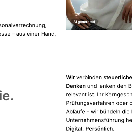
AI generated
sonalverrechnung,
sse – aus einer Hand,
Wir
verbinden
steuerlich
Denken
und lenken den Bli
ie.
relevant ist: Ihr Kernges
Prüfungsverfahren oder di
Abläufe – wir bündeln di
Unternehmensführung h
Digital. Persönlich.