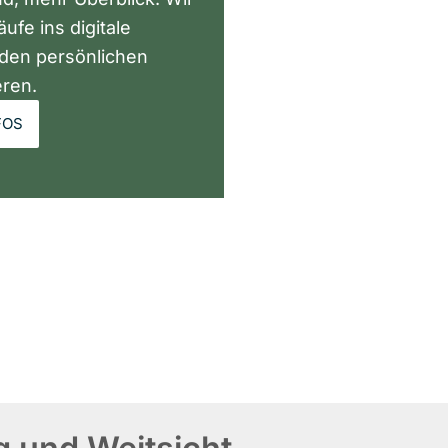
ufe ins digitale
 den persönlichen
eren.
FOS