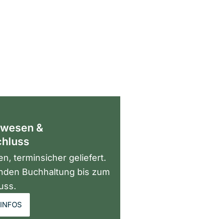
wesen &
chluss
n, terminsicher geliefert.
enden Buchhaltung bis zum
uss.
INFOS