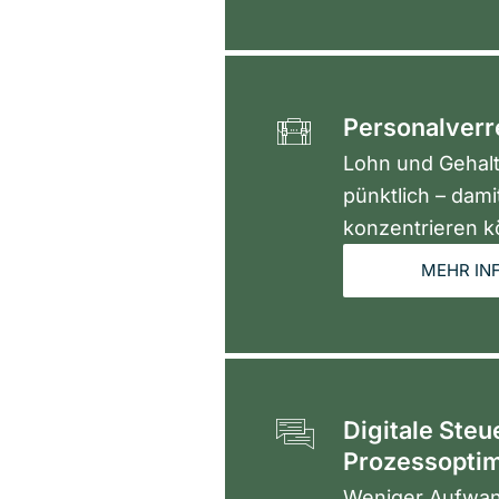
Personalver
Lohn und Gehalt 
pünktlich – dami
konzentrieren k
MEHR IN
Digitale Ste
Prozessopti
Weniger Aufwand