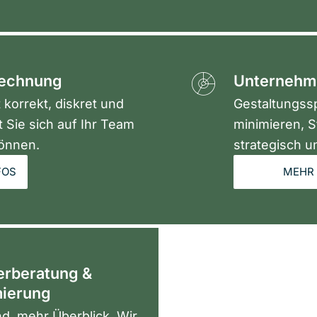
rechnung
Unternehm
korrekt, diskret und
Gestaltungssp
t Sie sich auf Ihr Team
minimieren, S
önnen.
strategisch 
FOS
MEHR 
uerberatung &
mierung
, mehr Überblick. Wir