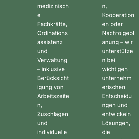
medizinisch
n,
e
Kooperation
Fachkräfte,
en oder
Ordinations
Nachfolgepl
assistenz
anung – wir
und
unterstütze
Verwaltung
n bei
– inklusive
wichtigen
Berücksicht
unternehm
igung von
erischen
Arbeitszeite
Entscheidu
n,
ngen und
Zuschlägen
entwickeln
und
Lösungen,
individuelle
die