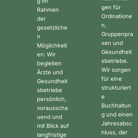
g im
gen für
Rahmen
Ordinatione
der
n,
gesetzliche
Gruppenpra
n
xen und
Möglichkeit
Gesundheit
en: Wir
sbetriebe.
begleiten
Wir sorgen
Ärzte und
für eine
Gesundheit
strukturiert
sbetriebe
e
persönlich,
Buchhaltun
vorausscha
g und einen
uend und
Jahresabsc
mit Blick auf
hluss, der
langfristige